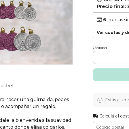
Precio final:
6
cuotas si
Ver cuotas y 
Cantidad
rochet.
ara hacer una guirnalda, podes
Estás a un 
a o acompañar un regalo.
Calculá el cos
dale la bienvenida a la suavidad
canto donde elijas colgarlos.