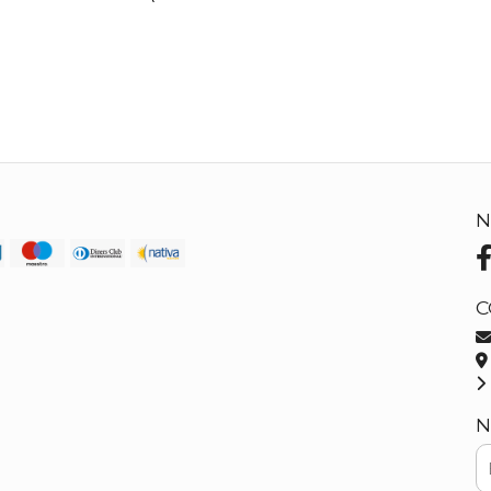
N
C
N