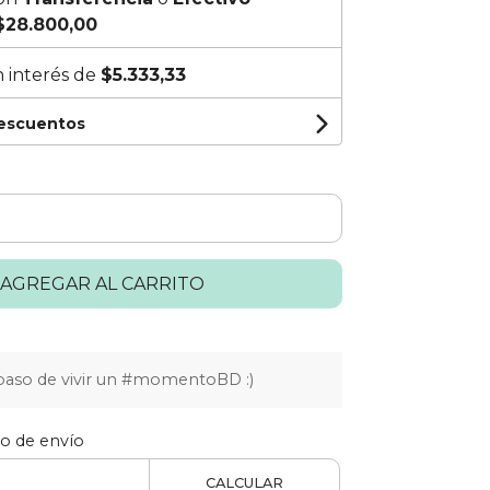
$28.800,00
n interés de
$5.333,33
descuentos
AGREGAR AL CARRITO
paso de vivir un #momentoBD :)
to de envío
CALCULAR