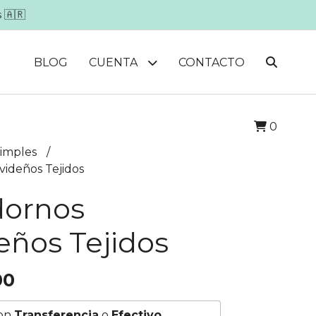
 🇦🇷
BLOG
CUENTA
CONTACTO
0
simples
videños Tejidos
dornos
eños Tejidos
00
on
Transferencia
o
Efectivo